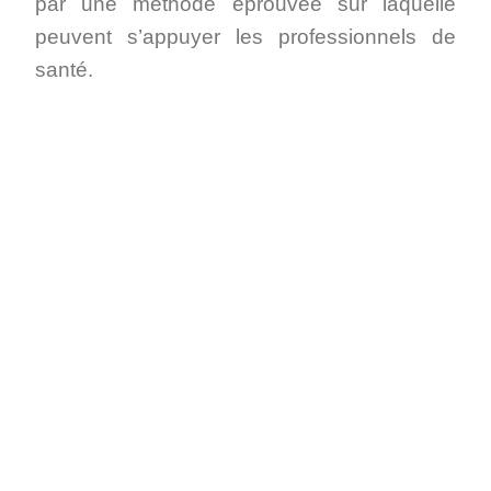
par une méthode éprouvée sur laquelle
peuvent s’appuyer les professionnels de
santé.
Notre Secrétariat
Téléphonique à
Distance en
complément du digital
Notre
secrétariat téléphonique
à distance, en
relation avec les outils informatiques, évolue
dans le but de vous faire gagner du temps.
Depuis la dématérialisation de certains