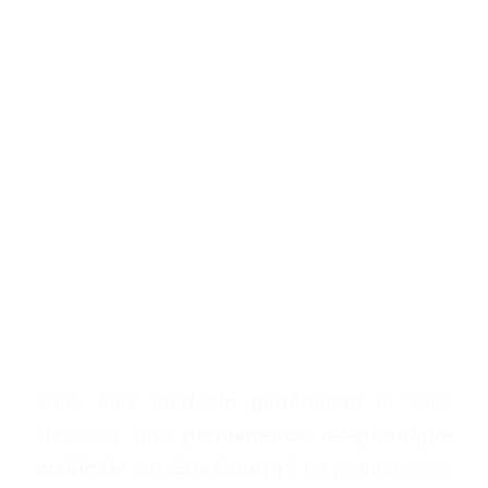
PERMANENCE
TÉLÉPHONIQUE
MÉDECIN
GÉNÉRALISTE
- ACCUEIL MÉDICAL
MÉDECIN
GÉNÉRALISTE
STRASBOURG -
Vous êtes
médecin généraliste
et vous
cherchez une
permanence téléphonique
médicale
sur
Strasbourg
? La permanence