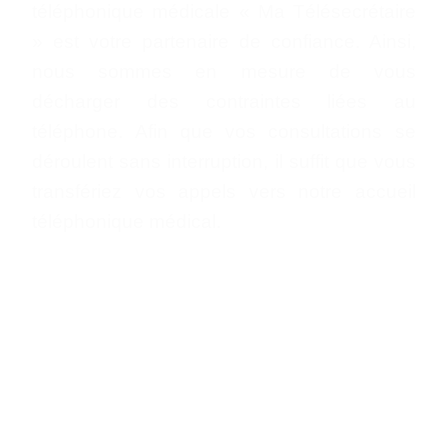
téléphonique médicale « Ma Télésecrétaire
» est votre partenaire de confiance. Ainsi,
nous sommes en mesure de vous
décharger des contraintes liées au
téléphone. Afin que vos consultations se
déroulent sans interruption, il suffit que vous
transfériez vos appels vers notre accueil
téléphonique médical.
En effet, un secrétariat téléphonique
personnalisé c’est plus qu’une simple
réponse. C’est pourquoi, nous apportons
une attention toute particulière à chaque
entretien téléphonique. D’autant plus que
nous veillons à ce que chaque échange soit